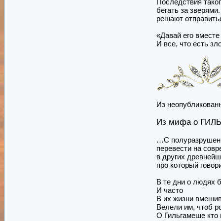
Последствия таког
бегать за зверями
решают отправитьс
«Давай его вместе
И все, что есть зло
Из неопубликованн
Из мифа о ГИ
…С полуразрушенн
перевести на совр
в других древнейш
про который говор
В те дни о людях 
И часто
В их жизни вмешив
Велели им, чтоб р
О Гильгамеше кто н