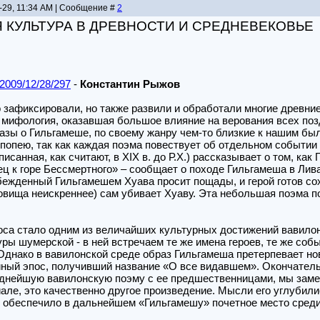
0-29, 11:34 AM | Сообщение #
2
Я КУЛЬТУРА В ДРЕВНОСТИ И СРЕДНЕВЕКОВЬЕ
/2009/12/28/297
-
Константин Рыжов
 зафиксировали, но также развили и обработали многие древн
мифология, оказавшая большое влияние на верования всех позд
азы о Гильгамеше, по своему жанру чем-то близкие к нашим был
опею, так как каждая поэма повествует об отдельном событии 
исанная, как считают, в XIX в. до Р.Х.) рассказывает о том, ка
ц к горе Бессмертного» – сообщает о походе Гильгамеша в Лив
ежденный Гильгамешем Хуава просит пощады, и герой готов сох
овища неискреннее) сам убивает Хуаву. Эта небольшая поэма по
оса стало одним из величайших культурных достижений вавило
ры шумерской - в ней встречаем те же имена героев, те же соб
 Однако в вавилонской среде образ Гильгамеша претерпевает 
ный эпос, получивший название «О все видавшем». Окончательну
днейшую вавилонскую поэму с ее предшественницами, мы замеча
ле, это качественно другое произведение. Мысли его углубили
и обеспечило в дальнейшем «Гильгамешу» почетное место сред