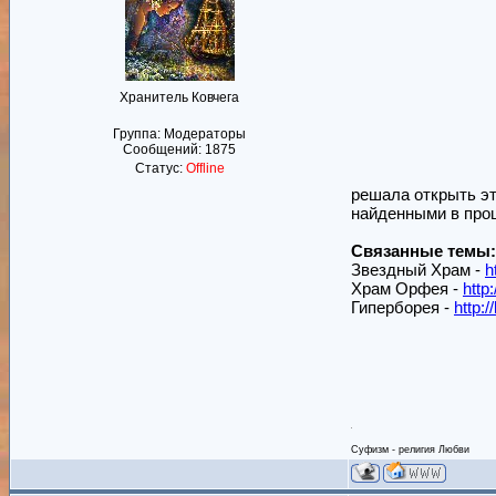
Хранитель Ковчега
Группа: Модераторы
Сообщений:
1875
Статус:
Offline
решала открыть эт
найденными в проц
Связанные темы:
Звездный Храм -
h
Храм Орфея -
http
Гиперборея -
http:
Суфизм - религия Любви