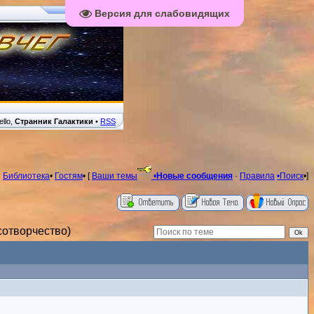
Версия для слабовидящих
ello,
Странник Галактики
•
RSS
Библиотека
•
Гостям
• [
Ваши темы
•
Новые сообщения
·
Правила
•Поиск
•]
сотворчество)