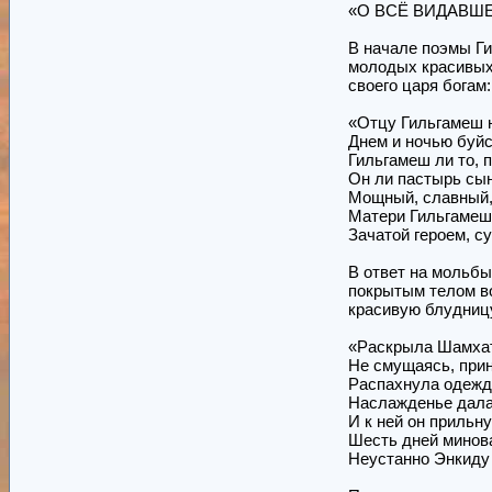
«О ВСЁ ВИДАВШЕ
В начале поэмы Ги
молодых красивых 
своего царя богам:
«Отцу Гильгамеш н
Днем и ночью буйс
Гильгамеш ли то, 
Он ли пастырь сын
Мощный, славный,
Матери Гильгамеш 
Зачатой героем, с
В ответ на мольбы
покрытым телом во
красивую блудниц
«Раскрыла Шамхат
Не смущаясь, прин
Распахнула одежду,
Наслажденье дала
И к ней он прильн
Шесть дней минова
Неустанно Энкиду