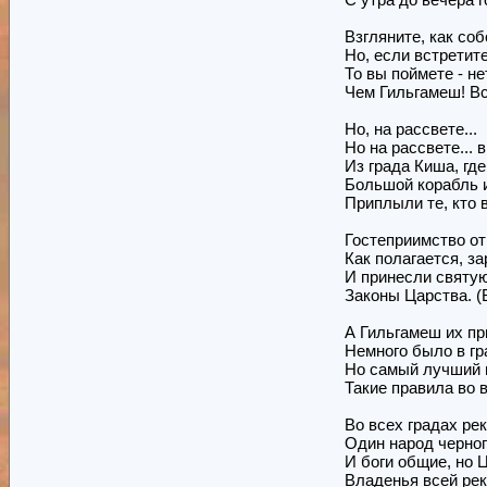
Взгляните, как со
Но, если встретит
То вы поймете - не
Чем Гильгамеш! Все
Но, на рассвете...
Но на рассвете...
Из града Киша, где
Большой корабль и
Приплыли те, кто 
Гостеприимство от
Как полагается, з
И принесли святую
Законы Царства. (Б
А Гильгамеш их пр
Немного было в гр
Но самый лучший 
Такие правила во в
Во всех градах ре
Один народ черног
И боги общие, но 
Владенья всей рек