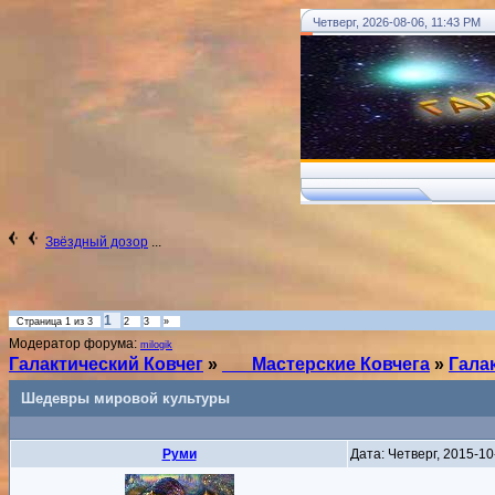
Четверг, 2026-08-06, 11:43 PM
!
... Ковчег
Звёздный дозор
...
1
Страница
1
из
3
2
3
»
Модератор форума:
milogik
Галактический Ковчег
»
___Мастерские Ковчега
»
Гала
Шедевры мировой культуры
Руми
Дата: Четверг, 2015-1