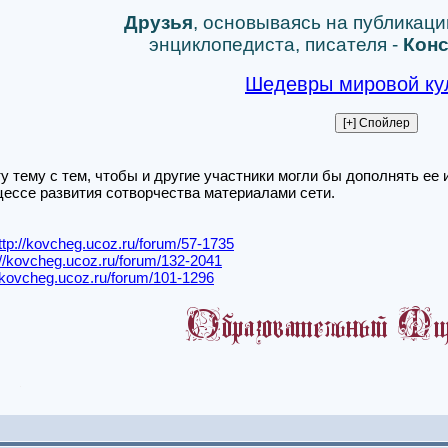
Друзья
, основываясь на публикаци
энциклопедиста, писателя -
Конс
Шедевры мировой ку
у тему с тем, чтобы и другие участники могли бы дополнять ее
ессе развития сотворчества материалами сети.
ttp://kovcheg.ucoz.ru/forum/57-1735
://kovcheg.ucoz.ru/forum/132-2041
//kovcheg.ucoz.ru/forum/101-1296