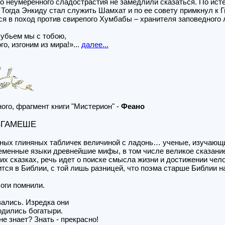
о неумеренного сладострастия не замедлили сказаться. По истеч
. Тогда Энкиду стал служить Шамхат и по ее совету примкнул к 
я в поход против свирепого Хумбабы – хранителя заповедного 
 убьем мы с тобою,
го, изгоним из мира!»...
далее...
ого, фрагмент книги "Мистерион" -
Феано
ЛЬГАМЕШЕ
ых глиняных табличек величиной с ладонь… ученые, изучающ
еменные языки древнейшие мифы, в том числе великое сказание 
их сказках, речь идет о поиске смысла жизни и достижении чел
ится в Библии, с той лишь разницей, что поэма старше Библии 
боги помнили.
ались. Изредка они
одились богатыри.
е знает? Знать - прекрасно!