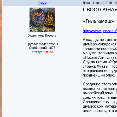
Руми
Дата: Четверг, 2015-1
I. ВОСТОЧНА
«Гильгамеш»
http://www.proza.ru
Хранитель Ковчега
Аккадцы не только
шумеро-аккадская 
Группа: Модераторы
Сообщений:
1875
занимали песни-ск
Статус:
Offline
монументальную эп
«Послы Аги…» (зап
Другая поэма «Жре
стража Хуавы. Поб
что раскаяние чуд
позднейший эпос.
Создание этого эп
вышла из литерату
аморейский язык.
соединяются в еди
Сравнивая эту поз
шумерском материа
величавость, что 