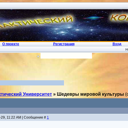
О проекте
Регистрация
Вход
H
 Души - Телеграм
Вход
ктический Университет
»
Шедевры мировой культуры
(
0-29, 11:22 AM | Сообщение #
1