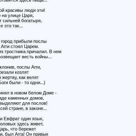
бой красивы люди эти!
е на улице Царя,
т сильней богатыря,
 это так...
 в город прибыли послы
 Агги стоял Царем.
з тростника причалил. В нем
возвещает весть войны...
клонив, послы Агги,
арезали козлят
 жертву, как велят
оги были - то одни...)
инял в новом белом Доме -
аде каменных домов,
выделяют для послов!
сей стране, в законе...
ки Евфрат один язык,
оловых здесь живет,
Царь, что бережет
и, был Агга! Он привык