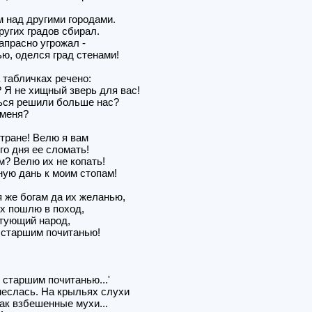
 над другими городами.
ругих градов сбирал.
апрасно угрожал -
ью, оделся град стенами!
 табличках речено:
? Я не хищный зверь для вас!
ься решили больше нас?
 меня?
стране! Велю я вам
о дня ее сломать!
? Велю их не копать!
ую дань к моим стопам!
я же богам да их желанью,
х пошлю в поход,
нтующий народ,
к старшим почитанью!
к старшим почитанью...'
неслась. На крыльях слухи
ак взбешенные мухи...