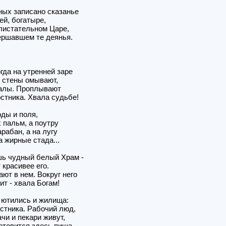
ных записано сказанье
й, богатыре,
листательном Царе,
ершавшем те деянья.
огда на утренней заре
 стены омывают,
налы. Проплывают
остника. Хвала судьбе!
ды и поля,
 пальм, а поутру
рабан, а на лугу
 жирные стада...
шь чудный белый Храм -
 красивее его.
т в нем. Вокруг него
ит - хвала Богам!
 ютились и жилища:
остника. Рабочий люд,
чи и пекари живут,
отовится здесь пища...