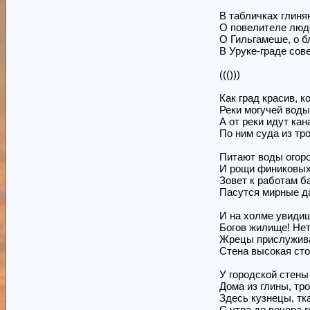
В табличках глиня
О повелителе люде
О Гильгамеше, о б
В Уруке-граде сов
((()))
Как град красив, к
Реки могучей воды
А от реки идут ка
По ним суда из тр
Питают воды огоро
И рощи финиковых
Зовет к работам ба
Пасутся мирные да
И на холме увиди
Богов жилище! Нет
Жрецы прислуживаю
Стена высокая сто
У городской стены
Дома из глины, тр
Здесь кузнецы, тка
С утра до вечера г