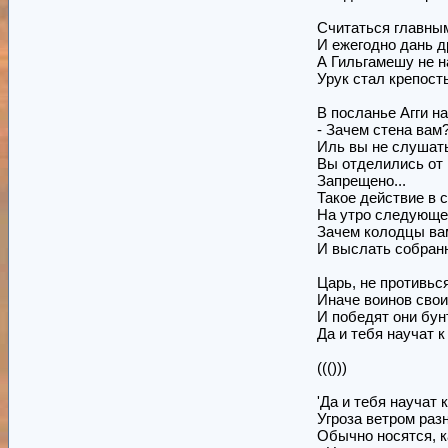
Считаться главным
И ежегодно дань д
А Гильгамешу не н
Урук стал крепост
В посланье Агги на
- Зачем стена вам
Иль вы не слушат
Вы отделились от
Запрещено...
Такое действие в 
На утро следующег
Зачем колодцы вам
И выслать собранн
Царь, не противьс
Иначе воинов свои
И победят они бу
Да и тебя научат 
((()))
'Да и тебя научат 
Угроза ветром раз
Обычно носятся, к