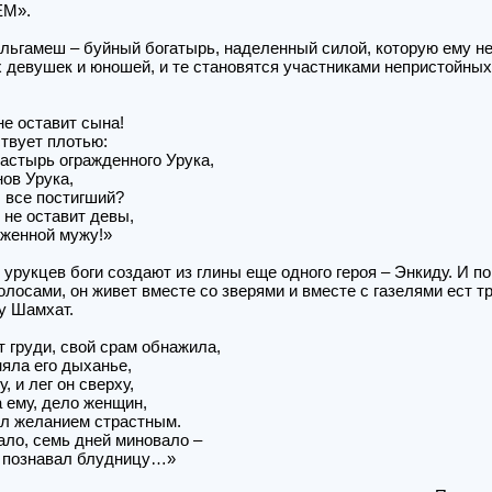
М».
льгамеш – буйный богатырь, наделенный силой, которую ему нек
девушек и юношей, и те становятся участниками непристойных 
е оставит сына!
твует плотью:
пастырь огражденного Урука,
ов Урука,
 все постигший?
не оставит девы,
уженной мужу!»
 урукцев боги создают из глины еще одного героя – Энкиду. И по
лосами, он живет вместе со зверями и вместе с газелями ест т
у Шамхат.
 груди, свой срам обнажила,
яла его дыханье,
 и лег он сверху,
 ему, дело женщин,
ул желанием страстным.
ло, семь дней миновало –
 познавал блудницу…»