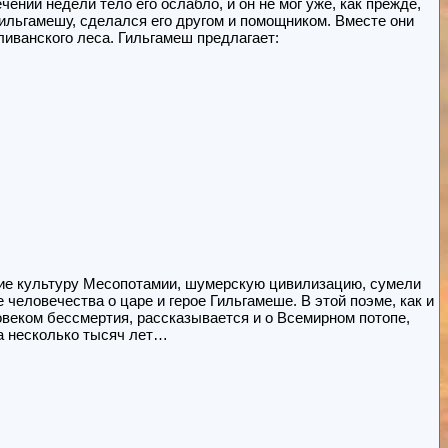
ении недели тело его ослабло, и он не мог уже, как прежде,
Гильгамешу, сделался его другом и помощником. Вместе они
ливанского леса. Гильгамеш предлагает:
ие культуру Месопотамии, шумерскую цивилизацию, сумели
человечества о царе и герое Гильгамеше. В этой поэме, как и
овеком бессмертия, рассказывается и о Всемирном потопе,
на несколько тысяч лет…