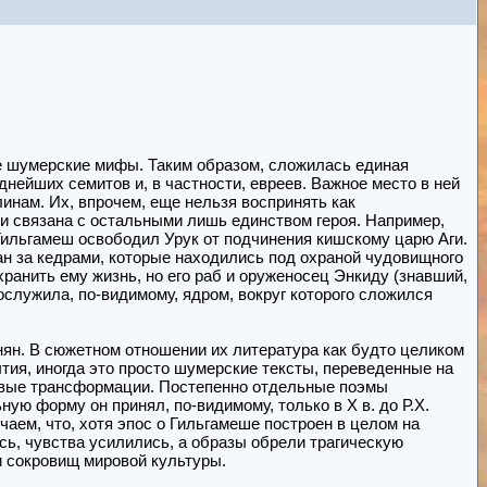
ие шумерские мифы. Таким образом, сложилась единая
нейших семитов и, в частности, евреев. Важное место в ней
инам. Их, впрочем, еще нельзя воспринять как
и связана с остальными лишь единством героя. Например,
к Гильгамеш освободил Урук от подчинения кишскому царю Аги.
ан за кедрами, которые находились под охраной чудовищного
ранить ему жизнь, но его раб и оруженосец Энкиду (знавший,
служила, по-видимому, ядром, вокруг которого сложился
нян. В сюжетном отношении их литература как будто целиком
ытия, иногда это просто шумерские тексты, переведенные на
новые трансформации. Постепенно отдельные поэмы
ю форму он принял, по-видимому, только в Х в. до Р.Х.
ем, что, хотя эпос о Гильгамеше построен в целом на
сь, чувства усилились, а образы обрели трагическую
и сокровищ мировой культуры.