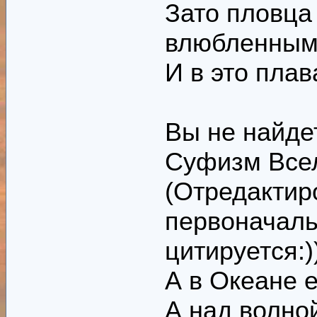
Зато пловца
влюбленным
И в это плав
Вы не найде
Суфизм Всел
(Отредактир
первоначаль
цитируется:)
А в Океане 
А над волно