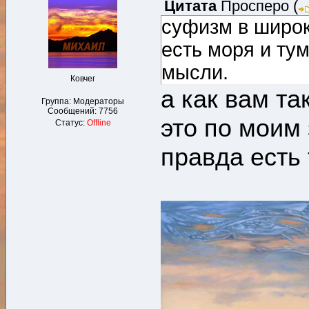
Цитата
Просперо
(
суфизм в широк
есть моря и ту
мысли.
Ковчег
а как вам та
Группа: Модераторы
Сообщений:
7756
это по моим
Статус:
Offline
правда есть