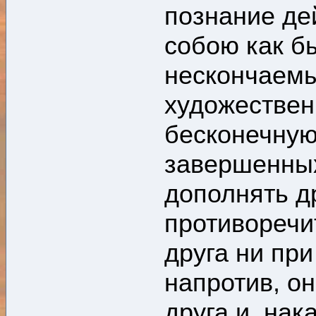
познание де
собою как б
нескончаемы
художестве
бесконечную
завершенных
дополнять др
противоречи
друга ни пр
напротив, о
друга и, на