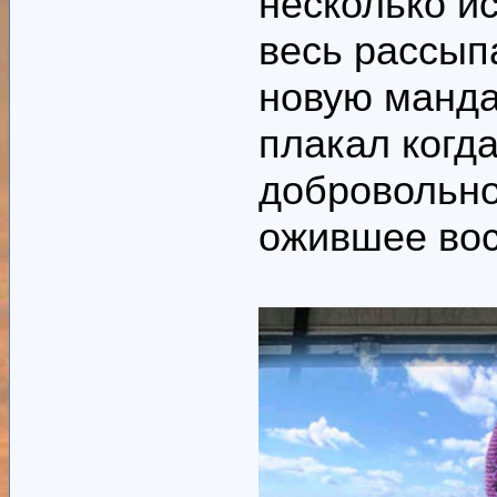
несколько и
весь рассып
новую мандал
плакал когд
добровольно,
ожившее вос