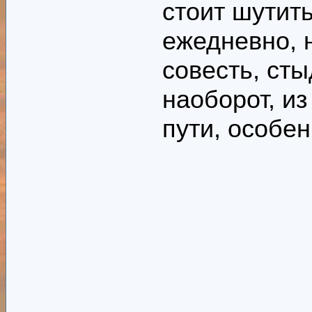
Роттердамский,
стоит шутить
женский? Как э
ежедневно, 
совесть, сты
наоборот, и
пути, особе