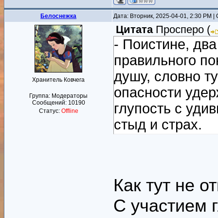
Белоснежка
Дата: Вторник, 2025-04-01, 2:30 PM 
Цитата
Просперо
(
- Поистине, два
правильного п
душу, словно т
Хранитель Ковчега
опасности удер
Группа: Модераторы
Сообщений:
10190
глупость с удив
Статус:
Offline
стыд и страх.
- Чувствую, у н
значащая фраза,
- Тем и отличен
Как тут не о
разумом, а не 
С участием 
- Поисковик на