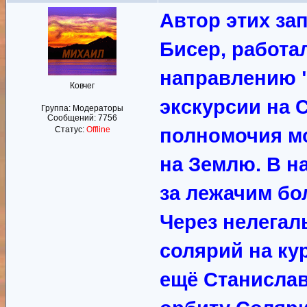
Автор этих за
Бисер, работа
направлению "
Ковчег
экскурсии на 
Группа: Модераторы
Сообщений:
7756
Статус:
Offline
полномочия м
на Землю. В н
за лежачим бо
Через нелегал
солярий на ку
ещё Станислав 