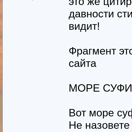
это же цити
давности сти
видит!
Фрагмент это
сайта
МОРЕ СУФ
Вот море су
Не назовете