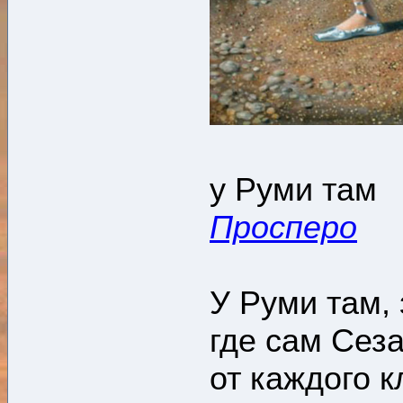
у Ру
Просперо
У Руми там,
где сам Сез
от каждого 