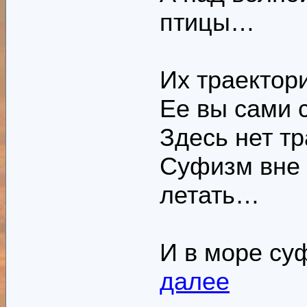
птицы…
Их траектор
Ее вы сами 
Здесь нет тр
Суфизм вне 
летать…
И в море су
далее