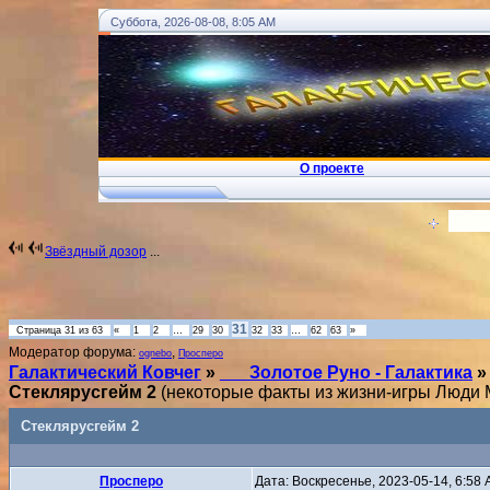
Суббота, 2026-08-08, 8:05 AM
О проекте
!
... Ковчег Души - Телеграм
Вход
Звёздный дозор
...
31
Страница
31
из
63
«
1
2
…
29
30
32
33
…
62
63
»
Модератор форума:
,
ognebo
Просперо
Галактический Ковчег
»
___Золотое Руно - Галактика
»
Стеклярусгейм 2
(некоторые факты из жизни-игры Люди 
Стеклярусгейм 2
Просперо
Дата: Воскресенье, 2023-05-14, 6:58