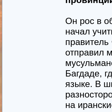
Он рос в о
начал учит
правитель 
отправил м
мусульман
Багдаде, г
языке. В ш
разносторо
на иранск