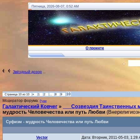
Пятница, 2026-08-07, 0:52 AM
О проекте
!
... Ковчег Души - Телеграм
Вход
Звёздный дозор
...
10
Страница
10
из
10
«
1
2
…
8
9
Модератор форума:
Руми
Галактический Ковчег
»
___Созвездия Таинственных 
мудрость Человечества или путь Любви
(Внерелигиоз
Суфизм - мудрость Человечества или путь Любви
Vector
Дата: Вторник, 2011-05-03, 1:2