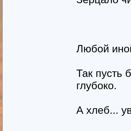
Любой иной
Так пусть 
глубоко.
А хлеб... у