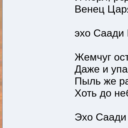
Венец Царя
эхо Саади 
Жемчуг ос
Даже и упа
Пыль же ра
Хоть до не
Эхо Саади 