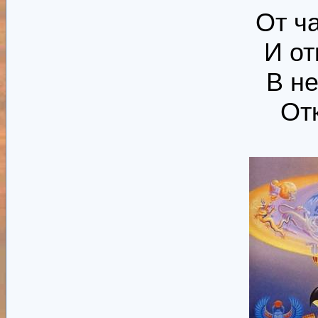
От ч
И от
В не
От