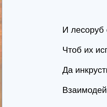
И лесоруб 
Чтоб их ис
Да инкруст
Взаимодейс