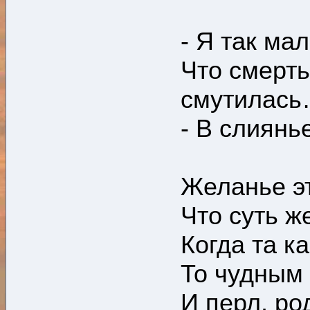
- Я так ма
Что смерть
смутилас
- В слиянь
Желанье эт
Что суть ж
Когда та к
То чудным 
И перл, ро