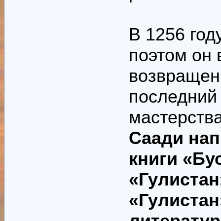
В 1256 год
поэтом он 
возвращени
последний 
мастерств
Саади нап
книги «Бу
«Гулистан»
«Гулистан
литератур