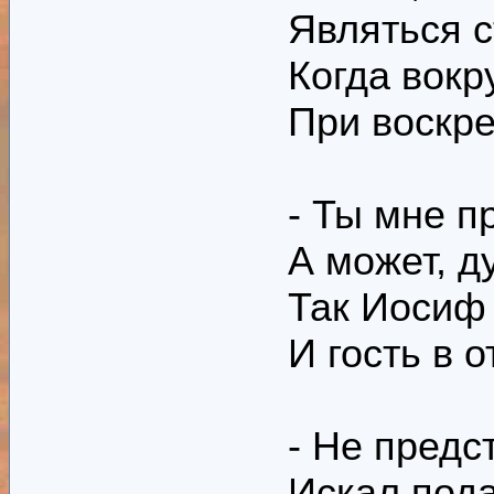
Являться с
Когда вокр
При воскре
- Ты мне п
А может, д
Так Иосиф 
И гость в о
- Не предс
Искал пода