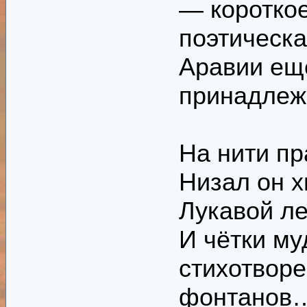
— короткое
поэтическа
Аравии еще
принадлежи
На нити пр
Низал он х
Лукавой л
И чётки му
стихотвор
фонтанов