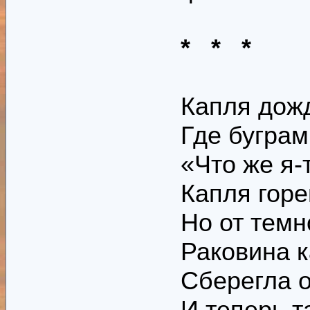
* * *
Капля дожд
Где буграм
«Что же я-
Капля горе
Но от темн
Раковина 
Сберегла о
И теперь т