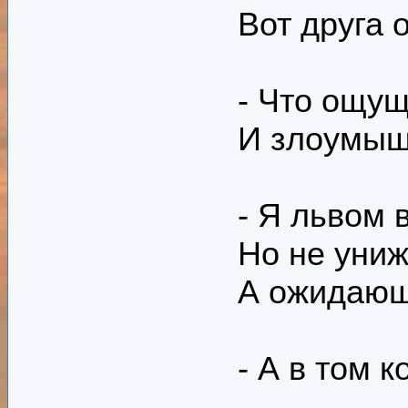
Вот друга 
- Что ощущ
И злоумыш
- Я львом в
Но не униж
А ожидающ
- А в том 