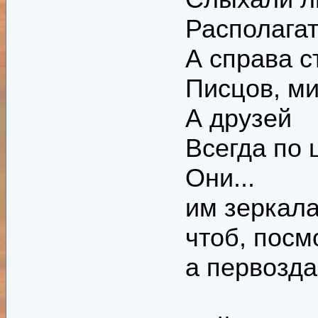
Располагат
А справа с
Писцов, ми
А друзей
Всегда по 
Они...
им зеркала
чтоб, посм
а первозда