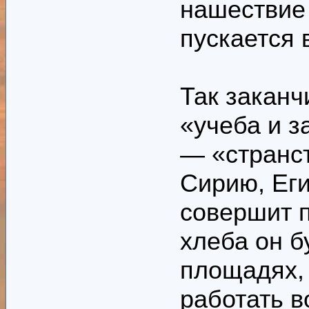
нашествие
пускается 
Так заканч
«учеба и з
— «странст
Сирию, Ег
совершит п
хлеба он б
площадях, 
работать в