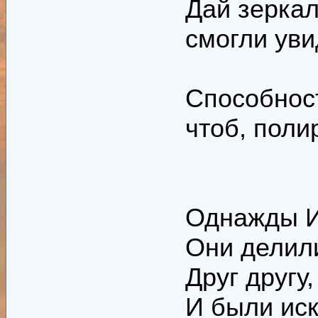
Дай зеркал
смогли уви
Способност
чтоб, поли
Однажды И
Они делили
Друг другу,
И были иск