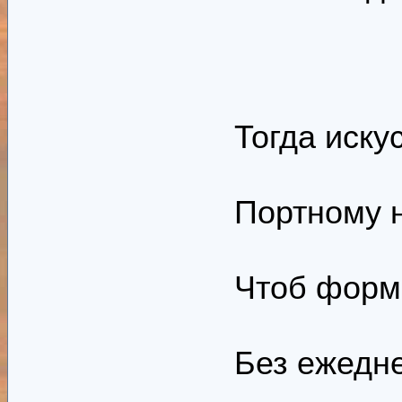
Тогда иску
Портному н
Чтоб форма
Без ежедне