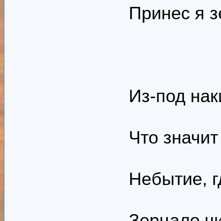
Принес я з
Из-под наки
Что значит
Небытие, гд
Зерцало ч