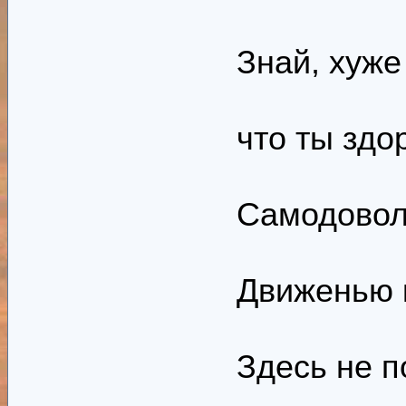
Знай, хуже
что ты здор
Самодоволь
Движенью к
Здесь не п