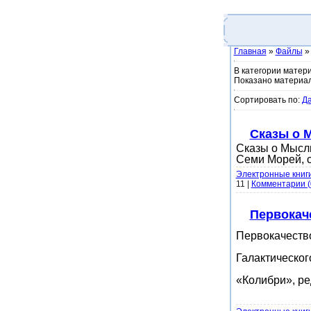
Главная
»
Файлы
В категории матер
Показано материа
Сортировать по
:
Д
Сказы о 
Сказы о Мысли
Семи Морей, с
Электронные книг
11
|
Комментарии (
Первокач
Первокачеств
Галактическог
«Колибри», ред