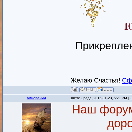
Прикрепле
Желаю Счастья!
Сф
MгновениЯ
Дата: Среда, 2016-11-23, 5:21 PM |
Наш форум
доро