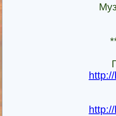
Муз
*
http:
http: