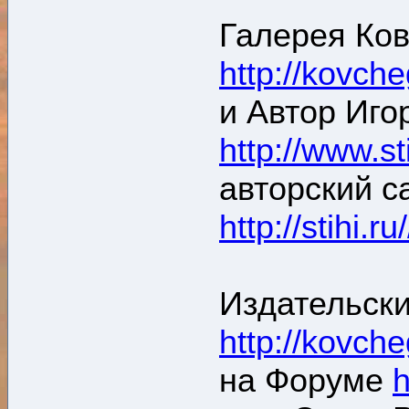
Галерея Ков
http://kovch
и Автор Иго
http://www.st
авторский с
http://stihi.r
Издательски
http://kovche
на Форуме
h