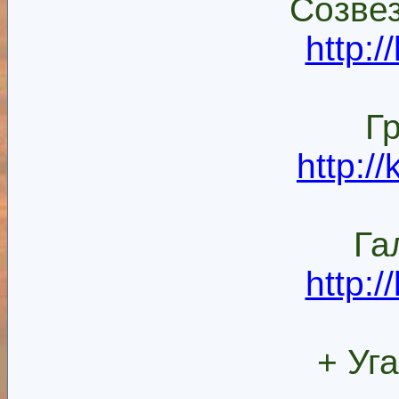
Созве
http:
Г
http:/
Га
http:
+ Уг