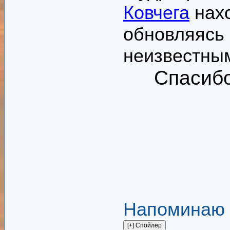
Ковчега
нахо
обновляясь 
неизвестны
Спасиб
Напоминаю г