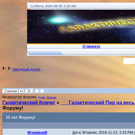
Суббота, 2026-08-08, 0:26 AM
О проекте
!
... Ковчег Души - Телеграм
Вход
Звёздный дозор
...
1
Страница
1
из
2
2
»
Модератор форума:
,
Руми
Фатьма
Галактический Ковчег
»
___Галактический Пир на вес
Форуму!
10 лет Форуму!
MгновениЯ
Дата: Вторник, 2016-11-22, 2:33 PM