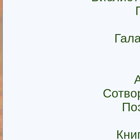
Гала
Сотво
По
Кни