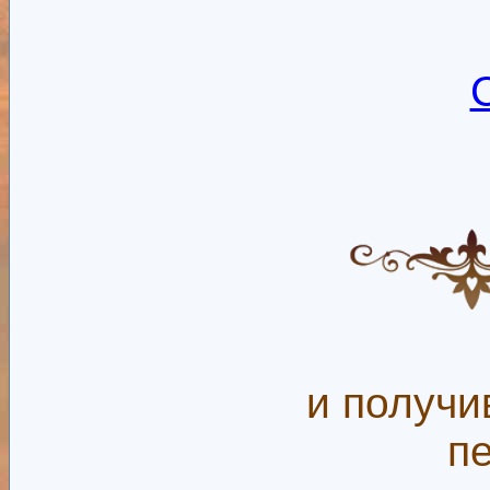
и получи
п