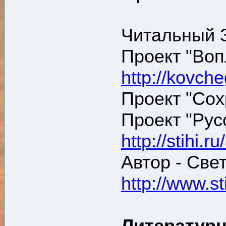
Читальный З
Проект "Во
http://kovch
Проект "Сох
Проект "Рус
http://stihi.r
Автор - Све
http://www.st
Литератур