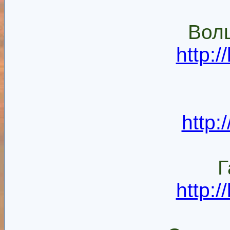
Вол
http:
http:
Г
http: