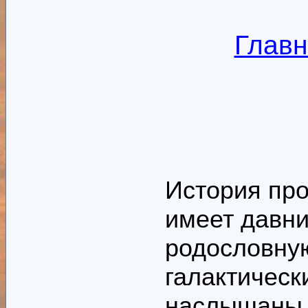
Главн
История про
имеет давни
родословную
галактическ
наслышаны.