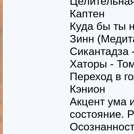
Целительная
Каптен
Куда бы ты н
Зинн (Медит
Сикантадза 
Хаторы - То
Переход в г
Кэнион
Акцент ума 
состояние. 
Осознанность