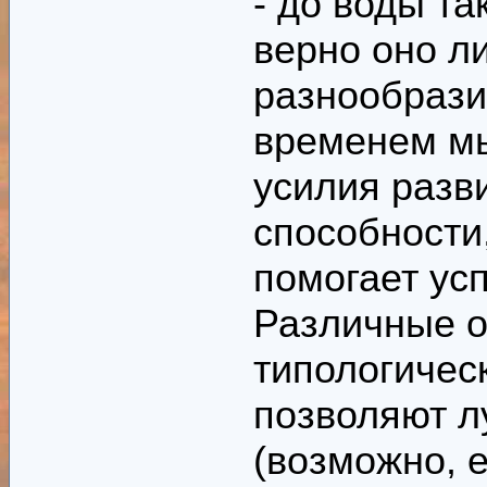
- до воды та
ценность как 
верно оно л
стимулирующа
разнообрази
часть книги.
временем м
усилия разв
способности
помогает усп
Различные о
типологичес
позволяют л
(возможно, 