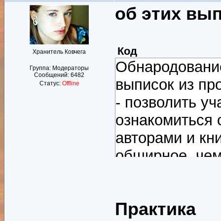
об этих вы
Код
Хранитель Ковчега
Обнародование
Группа: Модераторы
Сообщений:
6482
выписок из пр
Статус:
Offline
- позволить у
ознакомиться 
авторами и кн
обширное, чем
краткое, чем п
всего лишь не
Практика
Некое подобие