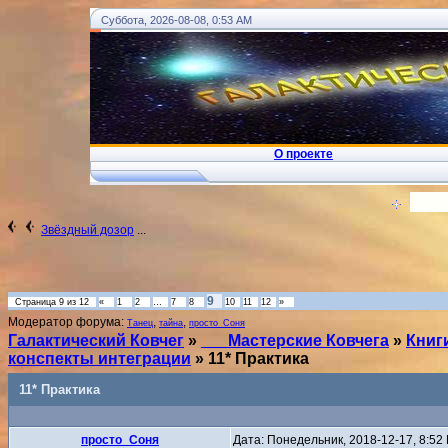
Суббота, 2026-08-08, 0:53 AM
О проекте
!
... Ковчег Души - Телеграм
Вход
Звёздный дозор
...
9
Страница
9
из
12
«
1
2
…
7
8
10
11
12
»
Модератор форума:
,
,
Танец
тайна
просто_Соня
Галактический Ковчег
»
___Мастерские Ковчега
»
Книг
конспекты интеграции
»
11* Практика
11* Практика
просто_Соня
Дата: Понедельник, 2018-12-17, 8:5