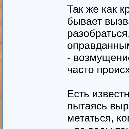
Так же как 
- благодаря б
имен и термин
бывает вызв
форуму больши
разобраться
вообще повыси
оправданным
- выбираемые 
- возмущени
перечитывания
часто происх
выбора отража
являются фор
- в этих темах
Есть извест
книги, их авто
пытаясь выр
другими свои
метаться, ко
- для многих 