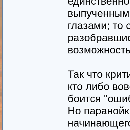
единственно
выпученными
глазами; то
разобравшис
возможность
Так что крит
кто либо вов
боится "оши
Но паранойк
начинающего