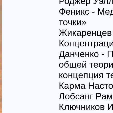
Роджер Уэлл
Феникс - Ме
точки»
Жикаренцев 
Концентраци
Данченко - 
общей теори
концепция т
Карма Насто
Лобсанг Рам
Ключников И