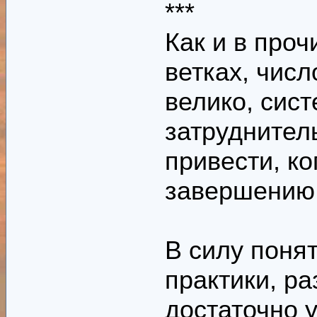
***
Как и в про
ветках, чис
велико, сис
затруднител
привести, ко
завершению
В силу поня
практики, ра
достаточно у