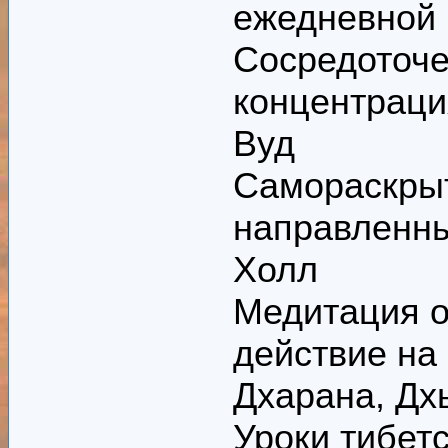
ежедневной
Сосредоточе
концентраци
Вуд
Самораскры
направленны
Холл
Медитация о
действие на
Дхарана, Дх
Уроки тибет