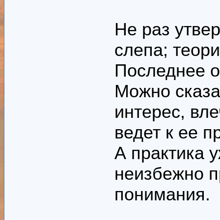
духовных знако
среди авторов
Не раз утвер
просто интере
слепа; теори
В таком случа
Последнее о
на который вс
Можно сказа
И наоборот: б
интерес, вл
читать не стои
И то и другое 
ведет к ее п
другими участ
А практика 
неизбежно п
- расширить к
понимания.
форуме. Сдела
условными уча