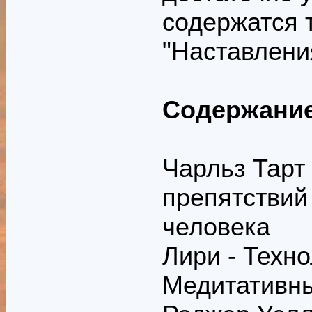
содержатся т
"Наставления
Содержани
Чарльз Тарт
препятствий
человека
Лири - Техн
Медитативны