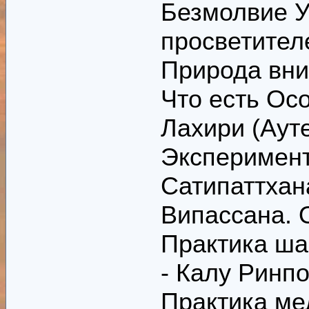
Безмолвие У
просветител
Природа вн
Что есть Ос
Лахири (Аут
Эксперимент
Сатипаттхан
Випассана. 
Практика ша
- Калу Ринп
Практика ме