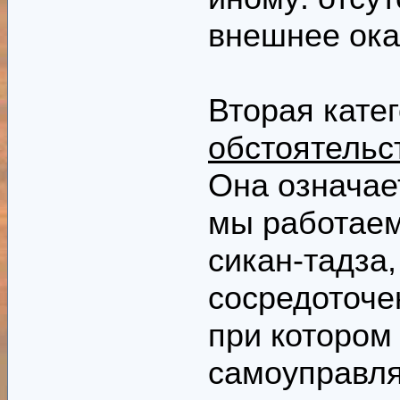
внешнее ок
Вторая кате
обстоятельст
Она означае
мы работаем
сикан-тадза
сосредоточе
при котором
самоуправл