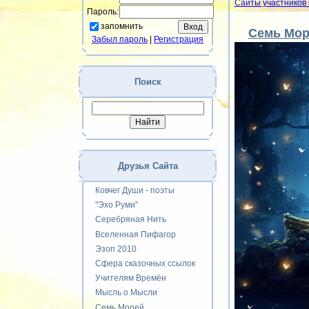
Сайты участников 
Пароль:
запомнить
Семь Мор
Забыл пароль
|
Регистрация
Поиск
Друзья Сайта
Ковчег Души - поэты
"Эхо Руми"
Серебряная Нить
Вселенная Пифагор
Эзоп 2010
Сфера сказочных ссылок
Учителям Времён
Мысль о Мысли
Семь Морей