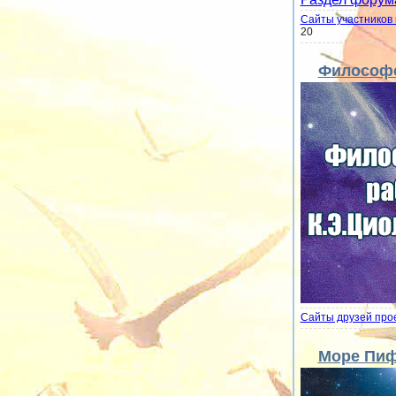
Сайты участников 
20
Философс
Сайты друзей про
Море Пиф