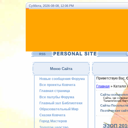
Суббота, 2026-08-08, 12:06 PM
RSS
Меню Сайта
Приветствую Вас,
Новые сообщения Форума
Все проекты Ковчега
Главная
» Каталог 
Главная страница
Сайты основател
Все палубы Форума
Сайты, где созрева
"Галактический Ковч
Главный зал Библиотеки
Сайты Посольств
Образовательный Мир
Поэтические сай
Сказки Ковчега
Город Мастеров
ЭЗОП 201
Золотое царство