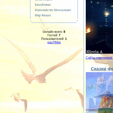
КиноКовчег
Королевство Монсальват
Мир Феано
Онлайн всего:
8
Гостей:
7
Пользователей:
1
pauTINka
Сайты участников 
Сказки Ф