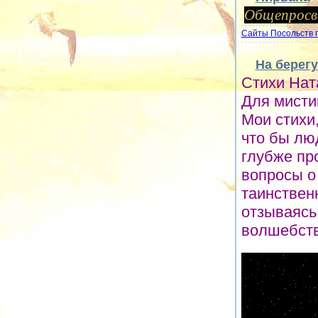
Общепросв
Сайты Посольств 
На берег
Стихи Нат
Для мисти
Мои стихи,
что бы лю
глубже про
вопросы о
таинствен
отзываясь
волшебств