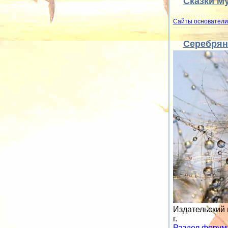
Сказки М
Сайты основатели
Серебрян
Издательский 
г.
Раздел форум