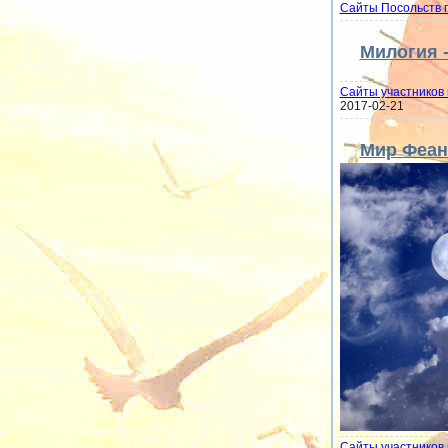
Сайты Посольств 
Милогия -
Сайты участников 
2017-02-21
Мир Феан
Сайты участников 