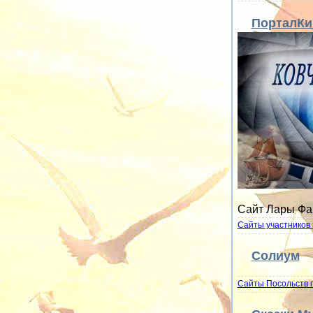
ПорталКи
Сайт Лары Фа
Сайты участников 
Солиум
Сайты Посольств 