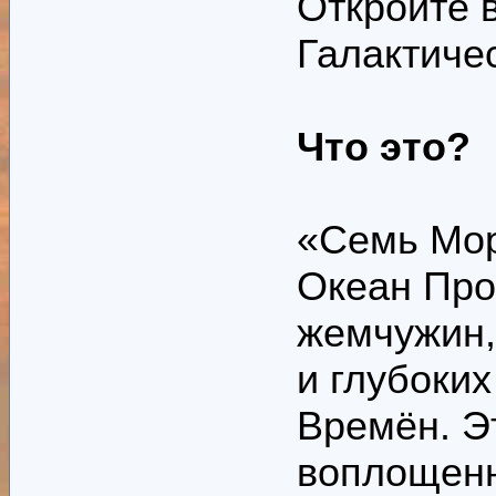
Откройте 
Галактичес
Что это?
«Семь Мор
Океан Про
жемчужин,
и глубоки
Времён. Э
воплощенн