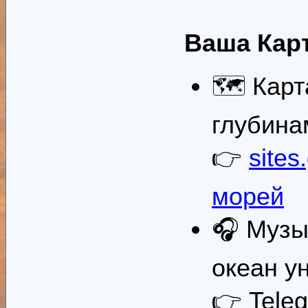
Ваша Кар
🗺️ Кар
глубина
👉
sites
морей
🎧 Музы
океан у
👉 Tele