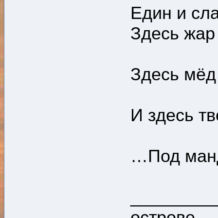
Един и сл
Здесь жар
Здесь мёд
И здесь тв
…Под ман
________
острове...