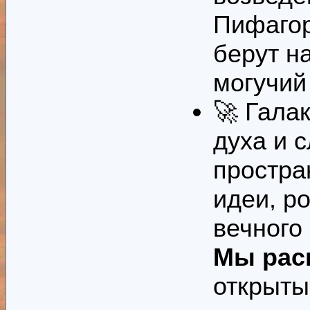
Пифагор
берут н
могучий
🚀 Гала
духа и 
простра
идеи, р
вечного
Мы рас
открыт