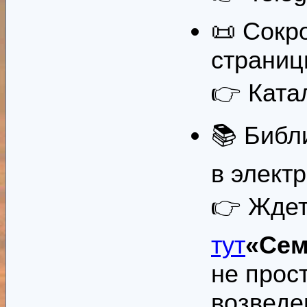
📜 Сокр
страниц
👉 Ката
📚 Библ
в элект
👉 Ждет
тут
«Сем
не прос
возведе