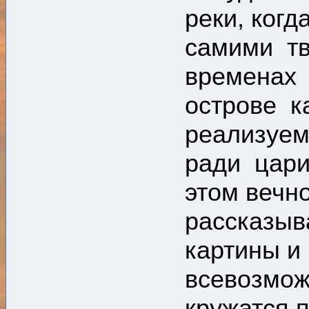
реки, ког
самими тв
временах 
острове к
реализуем
ради цари
этом вечн
рассказыв
картины и
всевозмож
кружатся 