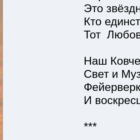
Это звёзд
Кто единст
Тот Любо
Наш Ковче
Свет и Му
Фейерверк
И воскрес
***