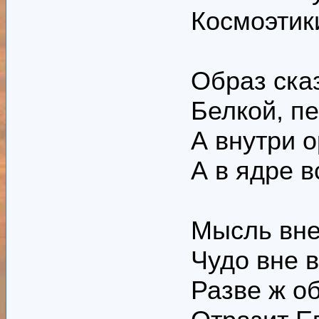
Космоэтик
Образ ска
Белкой, п
А внутри 
А в ядре в
Мысль вне
Чудо вне 
Разве ж о