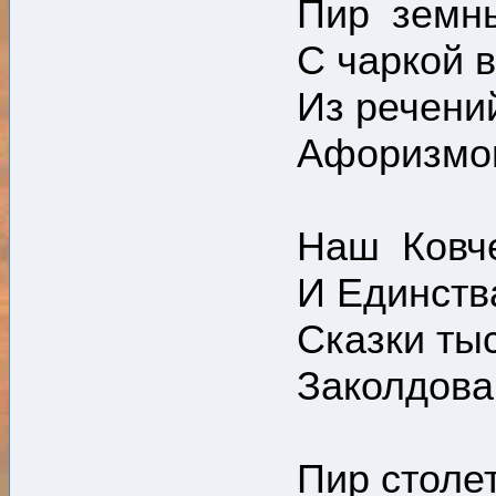
Пир земн
С чаркой 
Из речений
Афоризмо
Наш Ковче
И Единств
Сказки ты
Заколдов
Пир столет