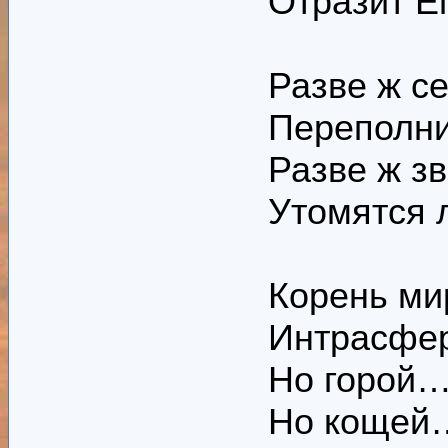
Отразит Е
Разве ж с
Переполн
Разве ж з
Утомятся 
Корень ми
Интрасфер
Но горой…
Но кощей…