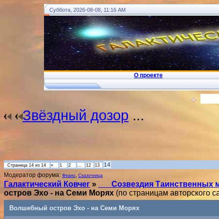
Суббота, 2026-08-08, 11:16 AM
О проекте
!
... Ковчег Души - Телеграм
Вход
Звёздный дозор
...
14
Страница
14
из
14
«
1
2
…
12
13
Модератор форума:
,
Фeaно
Сказочница
Галактический Ковчег
»
___Созвездия Таинственных 
остров Эхо - на Семи Морях
(по страницам авторского с
Волшебный остров Эхо - на Семи Морях