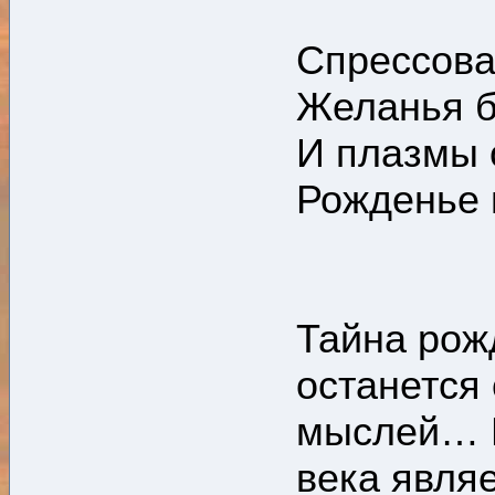
Спрессова
Желанья б
И плазмы 
Рожденье м
Тайна рож
останется
мыслей… Н
века явля