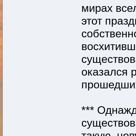
мирах все
этот праз
собственн
восхитивш
существо
оказался 
прошедши
*** Однаж
существо
такую нову