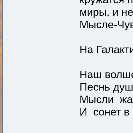
миры, и н
Мысле-Чув
На Галакт
Наш волше
Песнь душ
Мысли жа
И сонет в