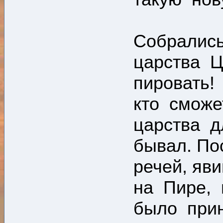
Собрались
царства 
пировать!
кто сможе
царства дл
бывал. По
речей, я
на Пире, 
было прин