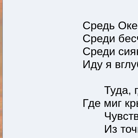
Средь Оке
Среди бес
Среди сиян
Иду я вглу
Туда, где
Где миг кр
Чувствит
Из точки 