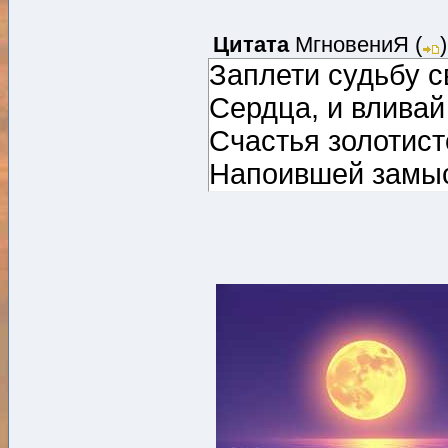
Цитата
MгновениЯ
(
)
Заплети судьбу с
Сердца, и вливай
Счастья золотист
Напоившей замыс