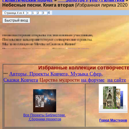
Небесные песни. Книга вторая
(Избранная лирика 2020 г
4
Страница
4
из
4
«
1
2
3
Друзья! Вы оказались на борту сказочного космолёта

"Галактический Ковчег" - это проект сотворчества мастеров

НАУКА-ИСКУССТВО-СКАЗКИ.

Наши мастерские открыты гостям и новым участникам,

Посольские залы приветствуют сотворческие проекты.

Мы за воплощение Мечты и Сказок в Жизни!

Присоединяйтесь к участию. - Гостям 
первые шаги
Избранные коллекции сотворчеств
Авторы,
Проекты Ковчега,
Музыка Сфер,
***
Сказки Ковчега
Царства мудрости
на форуме
на сайте
Все Проекты Библиотеки.
Сборники проектов
Город Мастеров