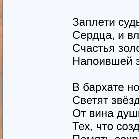
Заплети суд
Сердца, и вл
Счастья зол
Напоившей з
В бархате н
Светят звёз
От вина душ
Тех, что соз