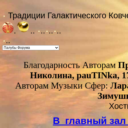
Традиции Галактического Ковч
.
..
..
..
..
..
Благодарность Авторам
Пр
Николина, pauTINka, 17
Авторам Музыки Сфер:
Лар
Зимуш
-
..
Раздел: Наши Пиры
Хост
В главный зал