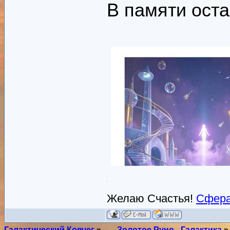
В памяти оста
Желаю Счастья!
Сфера
Галактический Ковчег
»
___Золотое Руно - Галактика
»