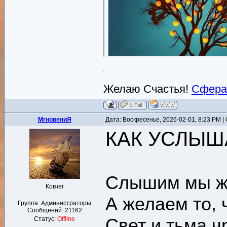
Желаю Счастья!
Сфера
MгновениЯ
Дата: Воскресенье, 2026-02-01, 8:23 PM 
КАК УСЛЫШ
Слышим мы ж
Ковчег
А желаем то, 
Группа: Администраторы
Сообщений:
21162
Свет и тьма 
Статус:
Offline