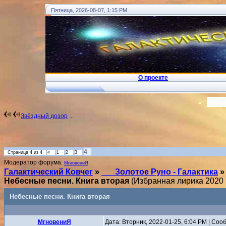
Пятница, 2026-08-07, 1:15 PM
О проекте
!
... Ковчег Души - Телеграм
Вход
Звёздный дозор
...
4
Страница
4
из
4
«
1
2
3
Модератор форума:
MгновениЯ
Галактический Ковчег
»
___Золотое Руно - Галактика
»
Небесные песни. Книга вторая
(Избранная лирика 2020 г
Небесные песни. Книга вторая
MгновениЯ
Дата: Вторник, 2022-01-25, 6:04 PM | Со