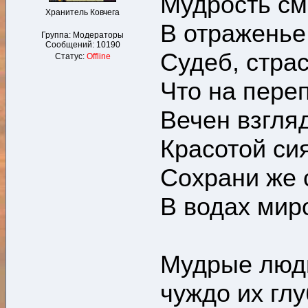
Мудрость см
Хранитель Ковчега
В отраженье
Группа: Модераторы
Сообщений:
10190
Судеб, страс
Статус:
Offline
Что на пере
Вечен взгляд
Красотой си
Сохрани же 
В водах ми
Мудрые люди
чуждо их гл