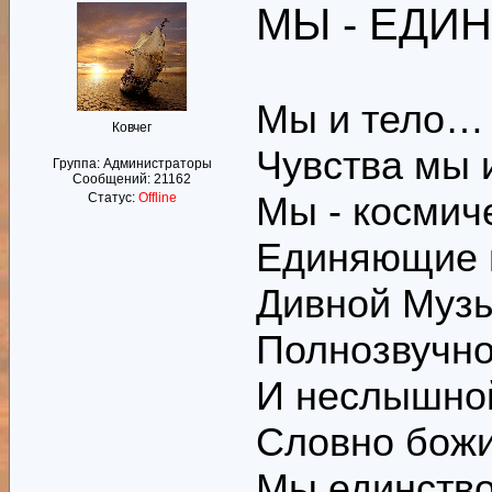
МЫ - ЕДИ
Мы и тело… 
Ковчег
Чувства мы 
Группа: Администраторы
Сообщений:
21162
Мы - космич
Статус:
Offline
Единяющие 
Дивной Музы
Полнозвучно
И неслышно
Словно божи
Мы единство