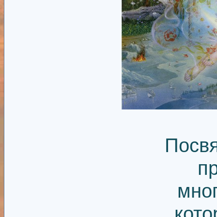
Посв
п
мно
кото