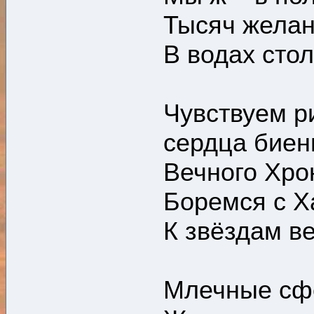
Тысяч жела
В водах сто
Чувствуем р
сердца биен
Вечного Хрон
Боремся с Х
К звёздам ве
Млечные сфе