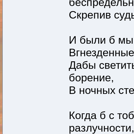
беспредельн
Скрепив судь
И были б мы 
Вгнезденные
Дабы светить
борение,
В ночных сте
Когда б с тоб
разлучности