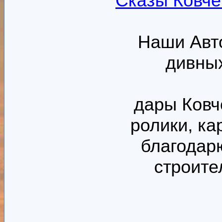
Сказы Ковчег
Наши Авто
дивных
дары Ковче
ролики, ка
благодарю
строите