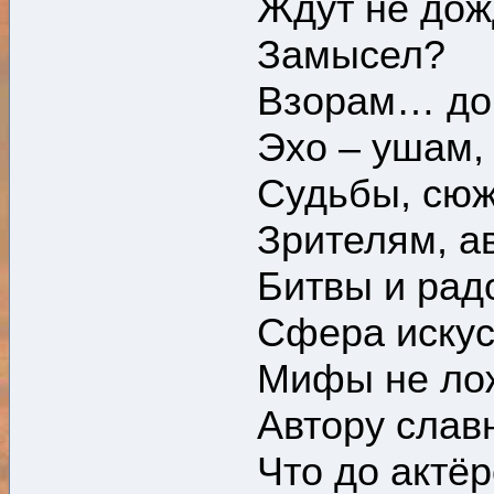
Ждут не дож
Замысел?
Взорам… до
Эхо – ушам,
Судьбы, сюж
Зрителям, ав
Битвы и радо
Сфера искус
Мифы не ло
Автору слав
Что до актё