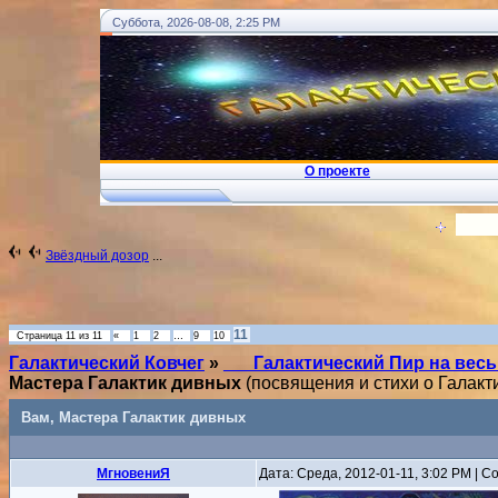
Суббота, 2026-08-08, 2:25 PM
О проекте
!
... Ковчег Души - Телеграм
Вход
Звёздный дозор
...
11
Страница
11
из
11
«
1
2
…
9
10
Галактический Ковчег
»
___Галактический Пир на вес
Мастера Галактик дивных
(посвящения и стихи о Галакт
Вам, Мастера Галактик дивных
MгновениЯ
Дата: Среда, 2012-01-11, 3:02 PM | 